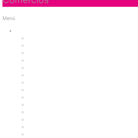
Menú
Tiendas
Accesorios y Regalos
Almacenes por Departamento
Artículos para el hogar
Bolsos y Calzado
Juguetería
Papelería
Ropa Deportiva
Ropa Interior Femenina
Ropa Interior Masculina
Salud y Belleza
Vestuario Femenino
Vestuario Infantil
Vestuario Masculino
Vestuario Masculino y Femenino