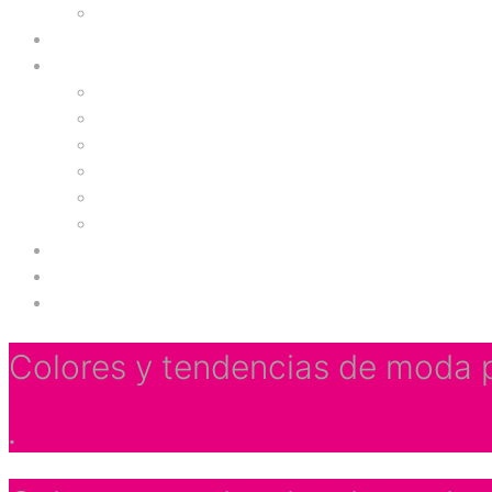
Casino
Comidas
Servicios
Concesionario
Óptica
Servicios
Servicios Financieros
Servicios Médicos
Tecnología y Telefonía
Zona de Niños
Gimnasio
Cinemas
Colores y tendencias de moda p
.