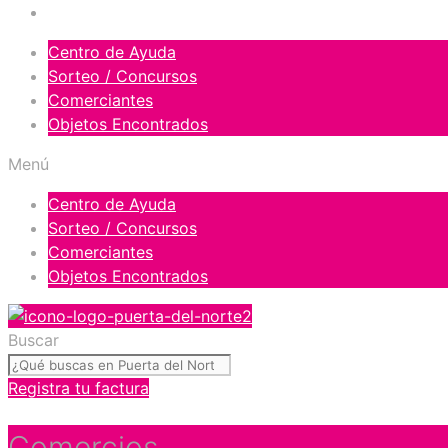
Orgullosos del Norte
Centro de Ayuda
Sorteo / Concursos
Comerciantes
Objetos Encontrados
Menú
Centro de Ayuda
Sorteo / Concursos
Comerciantes
Objetos Encontrados
Buscar
Registra tu factura
Comercios