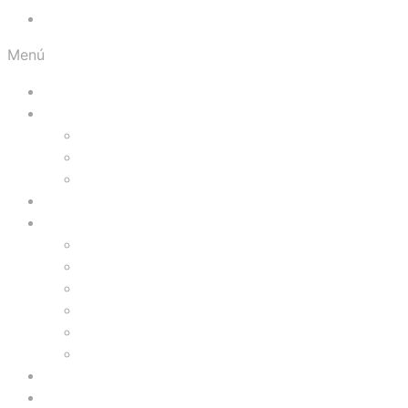
Orgullosos del Norte
Menú
Inicio
Visítanos
Presentación
Facilidades
Galería Fotográfica
Prográmate
Comercios
Tiendas
Comidas
Servicios
Zona de Niños
Gimnasio
Cinemas
Ofertas
Blog