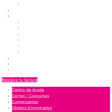
Galería Fotográfica
Prográmate
Comercios
Tiendas
Comidas
Servicios
Zona de Niños
Gimnasio
Cinemas
Ofertas
Blog
Orgullosos del Norte
Registra tu factura
Centro de Ayuda
Sorteo / Concursos
Comerciantes
Objetos Encontrados