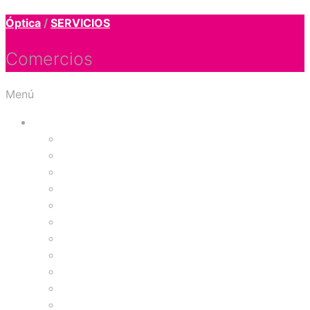
Óptica
/
SERVICIOS
Comercios
Menú
Tiendas
Accesorios y Regalos
Almacenes por Departamento
Artículos para el hogar
Bolsos y Calzado
Juguetería
Papelería
Ropa Deportiva
Ropa Interior Femenina
Ropa Interior Masculina
Salud y Belleza
Vestuario Femenino