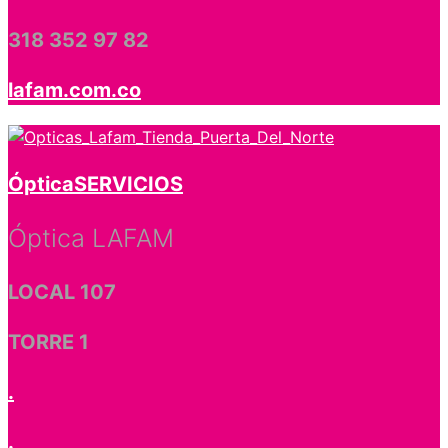
318 352 97 82
lafam.com.co
Óptica
SERVICIOS
Óptica LAFAM
LOCAL 107
TORRE 1
.
.