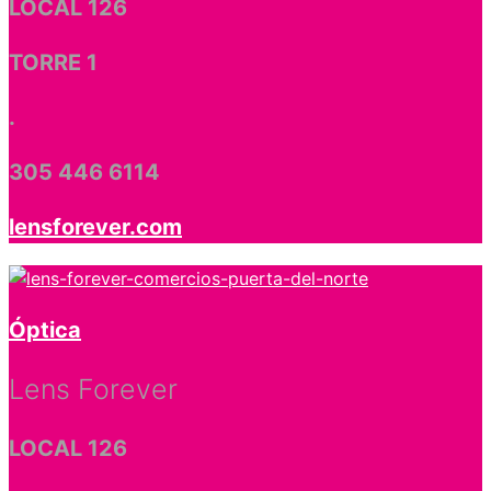
LOCAL 126
TORRE 1
.
305 446 6114
lensforever.com
Óptica
Lens Forever
LOCAL 126