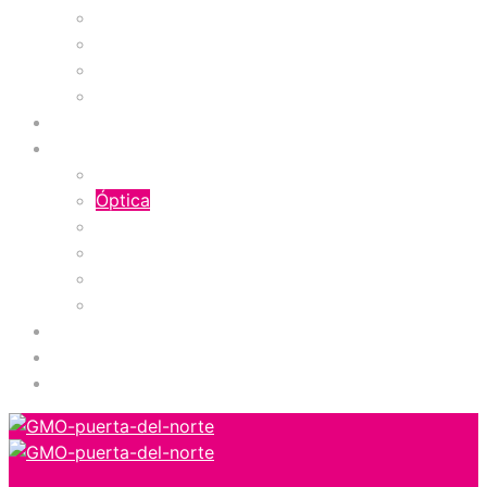
Vestuario Infantil
Vestuario Masculino
Vestuario Masculino y Femenino
Casino
Comidas
Servicios
Concesionario
Óptica
Servicios
Servicios Financieros
Servicios Médicos
Tecnología y Telefonía
Zona de Niños
Gimnasio
Cinemas