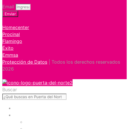
Email
Enviar
Homecenter
Procinal
Flamingo
Éxito
Emmsa
Protección de Datos
| Todos los derechos reservados
2026
Buscar
Inicio
Visítanos
Presentación
Facilidades