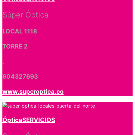
Súper Óptica
LOCAL 1118
TORRE 2
.
604327693
www.superoptica.co
Óptica
SERVICIOS