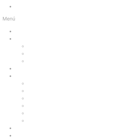
Orgullosos del Norte
Menú
Inicio
Visítanos
Presentación
Facilidades
Galería Fotográfica
Prográmate
Comercios
Tiendas
Comidas
Servicios
Zona de Niños
Gimnasio
Cinemas
Ofertas
Blog