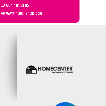
.
604 481 53 65
www.virtualllantas.com
a
Homecenter
Pr