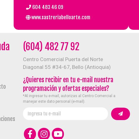
.
604 483 46 09
www.sastreriabelloarte.com
uda
(604) 482 77 92
Centro Comercial Puerta del Norte
Diagonal 55 #34-67, Bello (Antioquia)
¿Quieres recibir en tu e-mail nuestra
cto
Éxito
Emms
programación y ofertas especiales?
*Al ingresar tu e-mail, autorizas al Centro Comercial a
manejar este dato personal (e-mail).
aciones