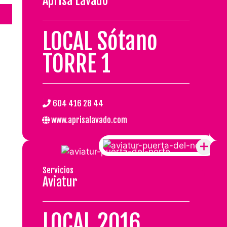
Aprisa Lavado
LOCAL Sótano
TORRE 1
.
604 416 28 44
www.aprisalavado.com
Servicios
Aviatur
LOCAL 2016