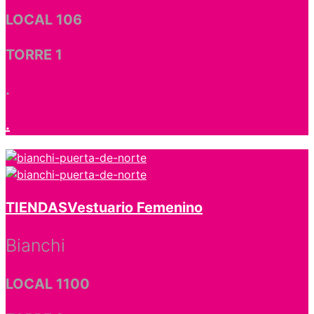
LOCAL 106
TORRE 1
.
.
TIENDAS
Vestuario Femenino
Bianchi
LOCAL 1100