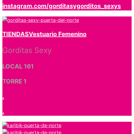
instagram.com/gorditasygorditos_sexys
TIENDAS
Vestuario Femenino
Gorditas Sexy
LOCAL 161
TORRE 1
.
.