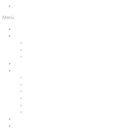
Orgullosos del Norte
Menú
Inicio
Visítanos
Presentación
Facilidades
Galería Fotográfica
Prográmate
Comercios
Tiendas
Comidas
Servicios
Zona de Niños
Gimnasio
Cinemas
Ofertas
Blog