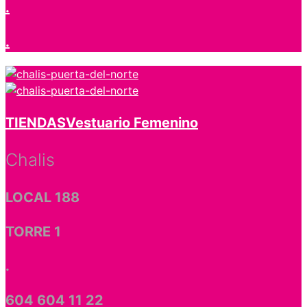
.
.
TIENDAS
Vestuario Femenino
Chalis
LOCAL 188
TORRE 1
.
604 604 11 22