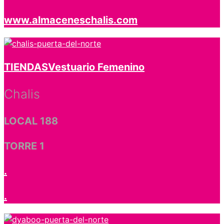
www.almaceneschalis.com
TIENDAS
Vestuario Femenino
Chalis
LOCAL 188
TORRE 1
.
.