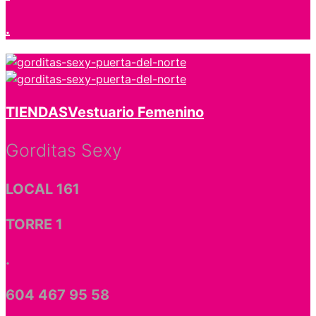
.
TIENDAS
Vestuario Femenino
Gorditas Sexy
LOCAL 161
TORRE 1
.
604 467 95 58