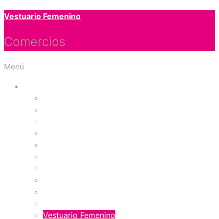
Vestuario Femenino
Comercios
Menú
Tiendas
Accesorios y Regalos
Almacenes por Departamento
Artículos para el hogar
Bolsos y Calzado
Juguetería
Papelería
Ropa Deportiva
Ropa Interior Femenina
Ropa Interior Masculina
Salud y Belleza
Vestuario Femenino