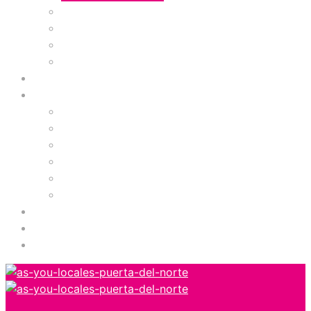
Vestuario Infantil
Vestuario Masculino
Vestuario Masculino y Femenino
Casino
Comidas
Servicios
Concesionario
Óptica
Servicios
Servicios Financieros
Servicios Médicos
Tecnología y Telefonía
Zona de Niños
Gimnasio
Cinemas