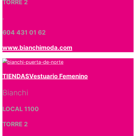
TORRE 2
.
604 431 01 62
www.bianchimoda.com
TIENDAS
Vestuario Femenino
Bianchi
LOCAL 1100
TORRE 2