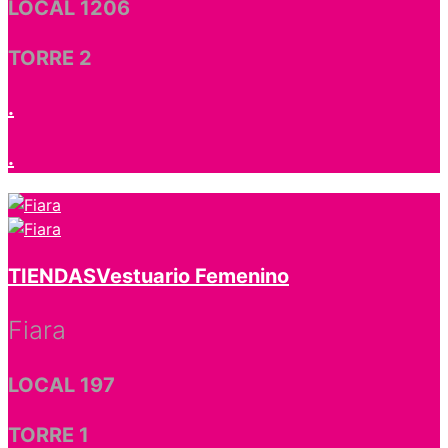
LOCAL 1206
TORRE 2
.
.
TIENDAS
Vestuario Femenino
Fiara
LOCAL 197
TORRE 1