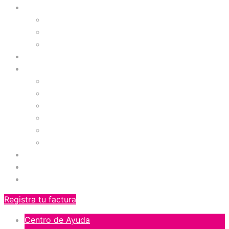
Visítanos
Presentación
Facilidades
Galería Fotográfica
Prográmate
Comercios
Tiendas
Comidas
Servicios
Zona de Niños
Gimnasio
Cinemas
Ofertas
Blog
Orgullosos del Norte
Registra tu factura
Centro de Ayuda