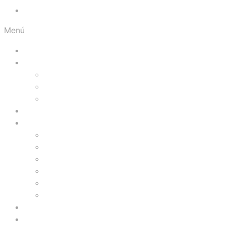
Orgullosos del Norte
Menú
Inicio
Visítanos
Presentación
Facilidades
Galería Fotográfica
Prográmate
Comercios
Tiendas
Comidas
Servicios
Zona de Niños
Gimnasio
Cinemas
Ofertas
Blog