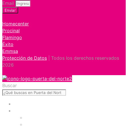
Email
Enviar
Homecenter
Procinal
Flamingo
Éxito
Emmsa
Protección de Datos
| Todos los derechos reservados
2026
Buscar
Inicio
Visítanos
Presentación
Facilidades