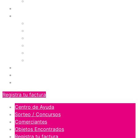
Galería Fotográfica
Prográmate
Comercios
Tiendas
Comidas
Servicios
Zona de Niños
Gimnasio
Cinemas
Ofertas
Blog
Orgullosos del Norte
Registra tu factura
Centro de Ayuda
Sorteo / Concursos
Comerciantes
Objetos Encontrados
Registra tu factura