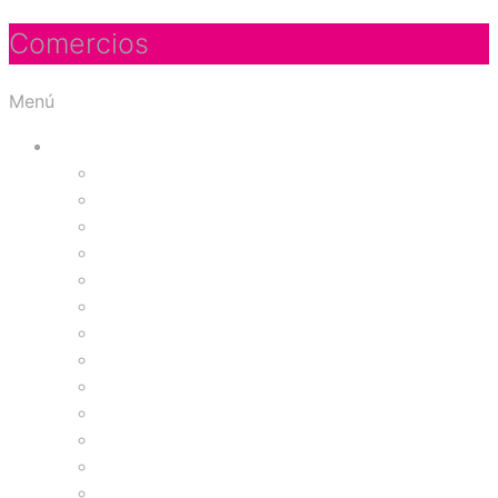
Comercios
Menú
Tiendas
Accesorios y Regalos
Almacenes por Departamento
Artículos para el hogar
Bolsos y Calzado
Juguetería
Papelería
Ropa Deportiva
Ropa Interior Femenina
Ropa Interior Masculina
Salud y Belleza
Vestuario Femenino
Vestuario Infantil
Vestuario Masculino