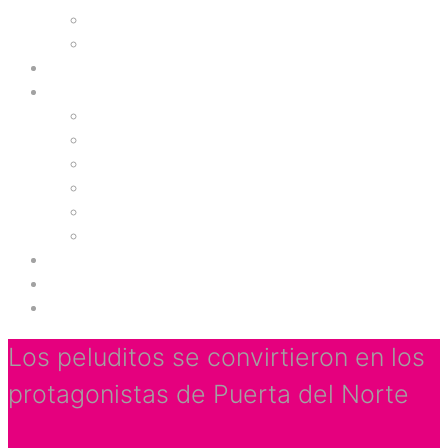
Vestuario Masculino y Femenino
Casino
Comidas
Servicios
Concesionario
Óptica
Servicios
Servicios Financieros
Servicios Médicos
Tecnología y Telefonía
Zona de Niños
Gimnasio
Cinemas
Los peluditos se convirtieron en los
protagonistas de Puerta del Norte